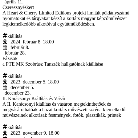
| április 11.
Cseresznyéskert
A Heart & Cherry Limited Editions projekt limitált példányszámú
nyomatokat és tárgyakat készít a kortárs magyar képzőművészet
legkiemelkedőbb alkotóival együttműködésben.
kiállítás
2024. február 8. 18.00
február 8.
| február 28.
Fázisok
a PTE MK Szobrász Tanszék hallgatóinak kiállítása
kiállítás
2023. december 5. 18.00
december 5.
| december 23.
II. Karácsonyi Kiállítás és Vásár
A II. Karácsonyi kiállítás és vásáron megtekinthetőek és
megvásárolhatóak a hazai kortárs művészeti szcéna kiemelkedő
művészeinek alkotásai: festmények, fotók, plasztikák, printek
kiállítás
2023. november 9. 18.00