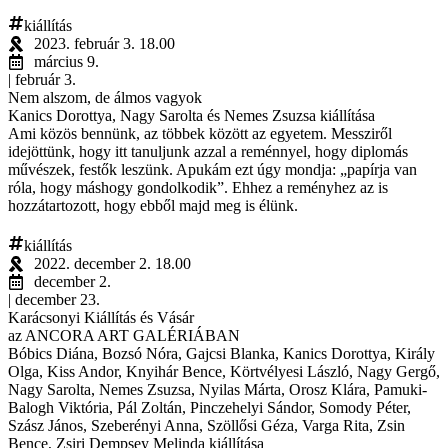
kiállítás
2023. február 3. 18.00
március 9.
| február 3.
Nem alszom, de álmos vagyok
Kanics Dorottya, Nagy Sarolta és Nemes Zsuzsa kiállítása
Ami közös bennünk, az többek között az egyetem. Messziről
idejöttünk, hogy itt tanuljunk azzal a reménnyel, hogy diplomás
művészek, festők leszünk. Apukám ezt úgy mondja: „papírja van
róla, hogy máshogy gondolkodik”. Ehhez a reményhez az is
hozzátartozott, hogy ebből majd meg is élünk.
kiállítás
2022. december 2. 18.00
december 2.
| december 23.
Karácsonyi Kiállítás és Vásár
az ANCORA ART GALÉRIÁBAN
Bóbics Diána, Bozsó Nóra, Gajcsi Blanka, Kanics Dorottya, Király
Olga, Kiss Andor, Knyihár Bence, Körtvélyesi László, Nagy Gergő,
Nagy Sarolta, Nemes Zsuzsa, Nyilas Márta, Orosz Klára, Pamuki-
Balogh Viktória, Pál Zoltán, Pinczehelyi Sándor, Somody Péter,
Szász János, Szeberényi Anna, Szöllősi Géza, Varga Rita, Zsin
Bence, Zsiri Dempsey Melinda kiállítása