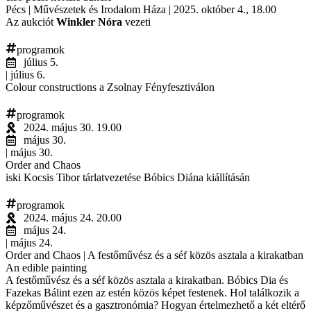
Pécs | Művészetek és Irodalom Háza | 2025. október 4., 18.00
Az aukciót
Winkler Nóra
vezeti
programok
július 5.
| július 6.
Colour constructions a Zsolnay Fényfesztiválon
programok
2024. május 30. 19.00
május 30.
| május 30.
Order and Chaos
iski Kocsis Tibor tárlatvezetése Bóbics Diána kiállításán
programok
2024. május 24. 20.00
május 24.
| május 24.
Order and Chaos | A festőművész és a séf közös asztala a kirakatban
An edible painting
A festőművész és a séf közös asztala a kirakatban. Bóbics Dia és
Fazekas Bálint ezen az estén közös képet festenek. Hol találkozik a
képzőművészet és a gasztronómia? Hogyan értelmezhető a két eltérő