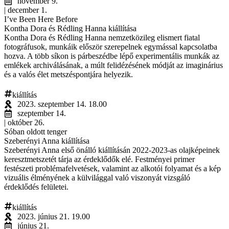
november 9.
| december 1.
I’ve Been Here Before
Kontha Dora és Rédling Hanna kiállítása
Kontha Dora és Rédling Hanna nemzetközileg elismert fiatal
fotográfusok, munkáik először szerepelnek egymással kapcsolatba
hozva. A több síkon is párbeszédbe lépő experimentális munkák az
emlékek archiválásának, a múlt felidézésének módját az imaginárius
és a valós élet metszéspontjára helyezik.
kiállítás
2023. szeptember 14. 18.00
szeptember 14.
| október 26.
Sóban oldott tenger
Szeberényi Anna kiállítása
Szeberényi Anna első önálló kiállításán 2022-2023-as olajképeinek
keresztmetszetét tárja az érdeklődők elé. Festményei primer
festészeti problémafelvetések, valamint az alkotói folyamat és a kép
vizuális élményének a külvilággal való viszonyát vizsgáló
érdeklődés felületei.
kiállítás
2023. június 21. 19.00
június 21.