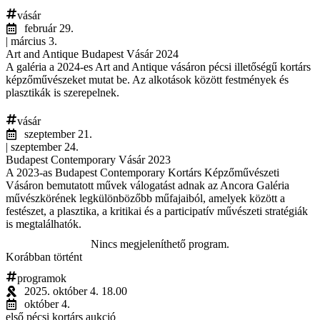
vásár
február 29.
| március 3.
Art and Antique Budapest Vásár 2024
A galéria a 2024-es Art and Antique vásáron pécsi illetőségű kortárs
képzőművészeket mutat be. Az alkotások között festmények és
plasztikák is szerepelnek.
vásár
szeptember 21.
| szeptember 24.
Budapest Contemporary Vásár 2023
A 2023-as Budapest Contemporary Kortárs Képzőművészeti
Vásáron bemutatott művek válogatást adnak az Ancora Galéria
művészkörének legkülönbözőbb műfajaiból, amelyek között a
festészet, a plasztika, a kritikai és a participatív művészeti stratégiák
is megtalálhatók.
Nincs megjeleníthető program.
Korábban történt
programok
2025. október 4. 18.00
október 4.
első pécsi kortárs aukció