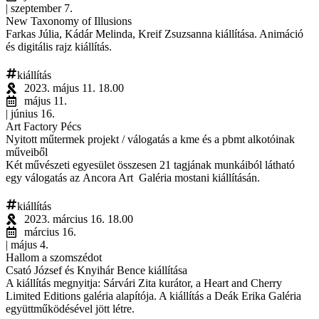
| szeptember 7.
New Taxonomy of Illusions
Farkas Júlia, Kádár Melinda, Kreif Zsuzsanna kiállítása. Animáció
és digitális rajz kiállítás.
kiállítás
2023. május 11. 18.00
május 11.
| június 16.
Art Factory Pécs
Nyitott műtermek projekt / válogatás a kme és a pbmt alkotóinak
műveiből
Két művészeti egyesület összesen 21 tagjának munkáiból látható
egy válogatás az Ancora Art Galéria mostani kiállításán.
kiállítás
2023. március 16. 18.00
március 16.
| május 4.
Hallom a szomszédot
Csató József és Knyihár Bence kiállítása
A kiállítás megnyitja: Sárvári Zita kurátor, a Heart and Cherry
Limited Editions galéria alapítója. A kiállítás a Deák Erika Galéria
együttműködésével jött létre.