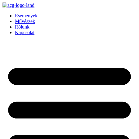
Ugrás
a
Események
tartalomhoz
Művészek
Rólunk
Kapcsolat