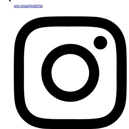
ancoraartgaleria