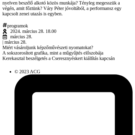
nyelven beszélő alkotó közös munkája? Tényleg megesszük a
végén, amit főztünk? Váry Péter jóvoltából, a performansz egy
kapcsolt zenei utazás is egyben.
programok
2024. március 28. 18.00
március 28.
| március 28.
Miért vásároljunk képzőművészeti nyomatokat?
A sokszorosított grafika, mint a műgyűjtés előszobája
Kerekasztal beszélgetés a Cseresznyéskert kiállítás kapcsán
© 2023 ACG