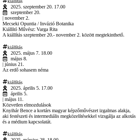
kiállítás
2025. szeptember 20. 17.00
szeptember 20.
| november 2.
Mecseki Opuntia / Invázió Botanika
Kiállító Művész: Varga Rita
A kiállítás szeptember 20.- november 2. között megtekinthető.
kiállítás
2025. május 7. 18.00
május 8.
| június 21.
Az erdő sohasem néma
kiállítás
2025. április 5. 17.00
április 5.
| május 11.
Közvetlen elmozdulások
Knyihár Bence a kortárs magyar képzőművészet izgalmas alakja,
aki festészeti és intermediális megközelítésekkel vizsgálja az alkotás
és a médium kapcsolatát.
kiállítás
2025. március 28. 18.00