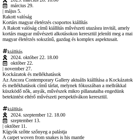
március 29.
| május 5.
Rakott valóság
Kortárs magyar életérzés csoportos kiállítás
A Rakott valóság című kiállítás művészeti utazásra invitál, amely
kortárs magyar művészeti alkotásokon keresztül jeleníti meg a mai
magyar életérzés sokszínű, gazdag és komplex aspektusait.
kiállítás
2024. október 22. 18.00
október 22.
| november 27.
Kockázatok és mellékhatások
Az Ancora Contemporary Gallery aktuális kiállítása a Kockázatok
és mellékhatások című tárlat, melynek fókuszában a mellrákkal
küszködő nők, anyák, művészek mikro pillanataiba engedünk
betekintést eltérő művészeti perspektívákon keresztül.
kiállítás
2024. szeptember 12. 18.00
szeptember 13.
| október 11.
Kígyók szőtte szőnyeg a palástja
A carpet woven from snakes is his mantle