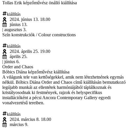
Tollas Erik képzőművész önálló kiállítása
kiállítás
2024. június 13. 18.00
június 13.
| augusztus 3.
Szín konstrukciók / Colour constructions
kiállítás
2024. április 25. 19.00
április 25.
| június 6.
Order and Chaos
Bóbics Diána képzőművész kiállítása
A világunk tele van kettőségekkel, amik nem létezhetnének egymás
nélkül. Bóbics Diána Order and Chaos című kiállításán bemutatkozó
legújabb munkái az ellentétek harmóniájából táplálkoznak és
kristályosodnak ki festmények, rajzok és helyspecifikus
installációként a pécsi Ancora Contemporary Gallery egyedi
vonalvezetésű tereiben.
kiállítás
2024. március 8. 18.00
március 9.