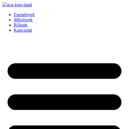
Ugrás
a
Események
tartalomhoz
Művészek
Rólunk
Kapcsolat