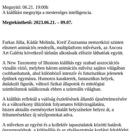
Megnyitó: 06.21. 19:00h
A kiállítást megnyitja a mesterséges intelligencia.
Megtekinthető: 2023.06.21. – 09.07.
Farkas Júlia, Kádár Melinda, Kreif Zsuzsanna nemzetközi szinten
elismert animációs rendezők, multiplatform művészek, az Ancora
Art Galéria következő tárlatán alkotásaik először láthatóak együtt.
A New Taxonomy of Illusions kiállítás egy szabad asszociációs
vizuális vízió, melyben három animációs művész sajátos világában
csobbanhatunk, ahol különböző intenzív és futurisztikus jelenetek
épülnek egymásra. Humoros karakterek, fantasztikus helyek,
átalakuló figurák, változó fizikai állapotok és mitológiai
szimbólumok találkoznak ebben a szürreális világban.
A kiállítás reflektál a valóság észlelésének állandó újraértelmezésére
és a változékony illúzióink folyamatos felülvizsgálatára,
hiszen aktuális eseményeket kitalált helyszínekre helyez át, a
felismerésekhez új nézőpontokat adva.
A műveken az egyéni és a kollektív tapasztalatok közötti határok
összemosódnak, a különállás és az elválasztottság korlátai feloldódni