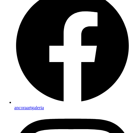
ancoraartgaleria