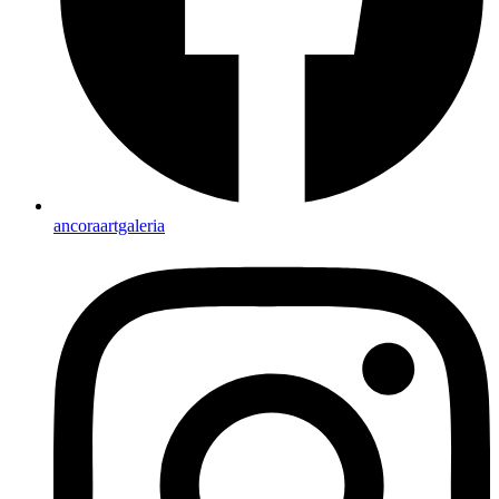
ancoraartgaleria