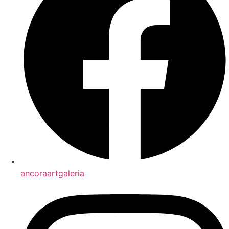
ancoraartgaleria