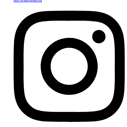
ancoraartgaleria