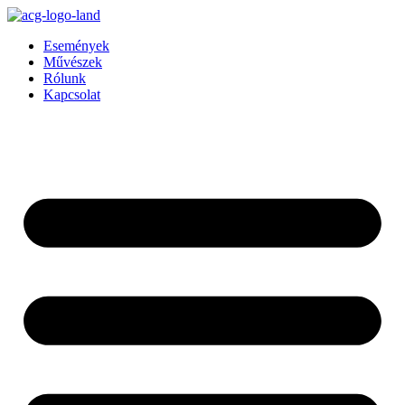
Ugrás
a
Események
tartalomhoz
Művészek
Rólunk
Kapcsolat