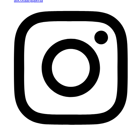
ancoraartgaleria