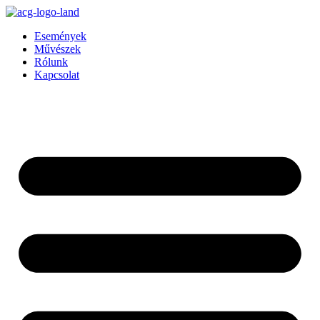
Ugrás
a
Események
tartalomhoz
Művészek
Rólunk
Kapcsolat