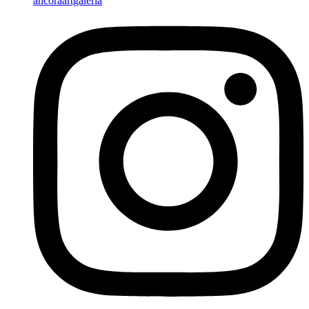
ancoraartgaleria