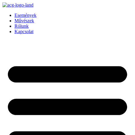
Ugrás
a
Események
tartalomhoz
Művészek
Rólunk
Kapcsolat