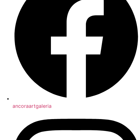
ancoraartgaleria