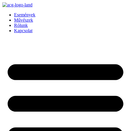
Ugrás
a
Események
tartalomhoz
Művészek
Rólunk
Kapcsolat