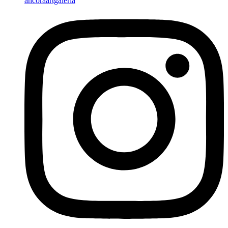
ancoraartgaleria