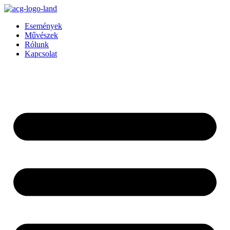
Ugrás
a
Események
tartalomhoz
Művészek
Rólunk
Kapcsolat