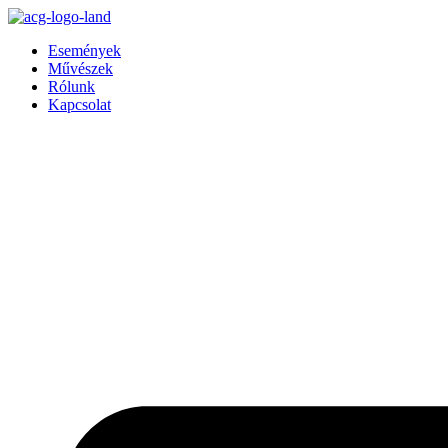
Ugrás
a
Események
tartalomhoz
Művészek
Rólunk
Kapcsolat