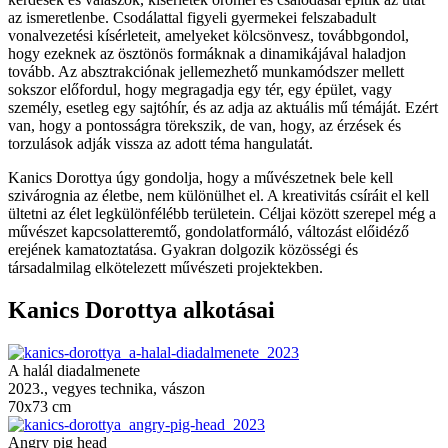
az ismeretlenbe. Csodálattal figyeli gyermekei felszabadult
vonalvezetési kísérleteit, amelyeket kölcsönvesz, továbbgondol,
hogy ezeknek az ösztönös formáknak a dinamikájával haladjon
tovább. Az absztrakciónak jellemezhető munkamódszer mellett
sokszor előfordul, hogy megragadja egy tér, egy épület, vagy
személy, esetleg egy sajtóhír, és az adja az aktuális mű témáját. Ezért
van, hogy a pontosságra törekszik, de van, hogy, az érzések és
torzulások adják vissza az adott téma hangulatát.
Kanics Dorottya úgy gondolja, hogy a művészetnek bele kell
szivárognia az életbe, nem különülhet el. A kreativitás csíráit el kell
ültetni az élet legkülönfélébb területein. Céljai között szerepel még a
művészet kapcsolatteremtő, gondolatformáló, változást előidéző
erejének kamatoztatása. Gyakran dolgozik közösségi és
társadalmilag elkötelezett művészeti projektekben.
Kanics Dorottya alkotásai
A halál diadalmenete
2023., vegyes technika, vászon
70x73 cm
Angry pig head