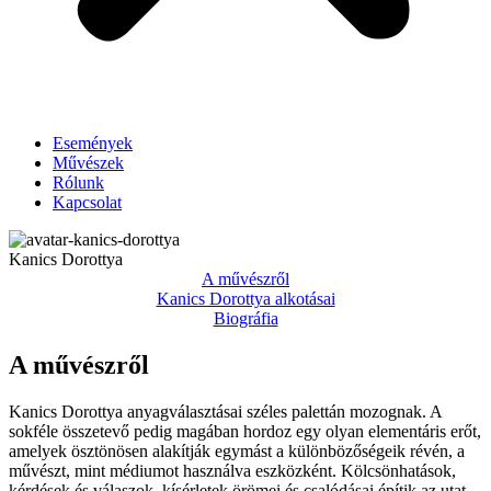
Események
Művészek
Rólunk
Kapcsolat
Kanics Dorottya
A művészről
Kanics Dorottya alkotásai
Biográfia
A művészről
Kanics Dorottya anyagválasztásai széles palettán mozognak. A
sokféle összetevő pedig magában hordoz egy olyan elementáris erőt,
amelyek ösztönösen alakítják egymást a különbözőségeik révén, a
művészt, mint médiumot használva eszközként. Kölcsönhatások,
kérdések és válaszok, kísérletek örömei és csalódásai építik az utat