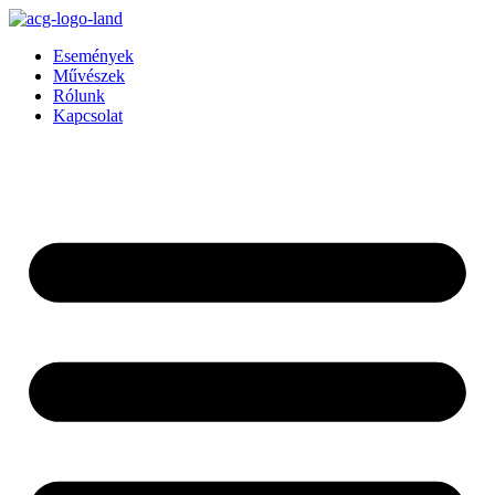
Ugrás
a
Események
tartalomhoz
Művészek
Rólunk
Kapcsolat